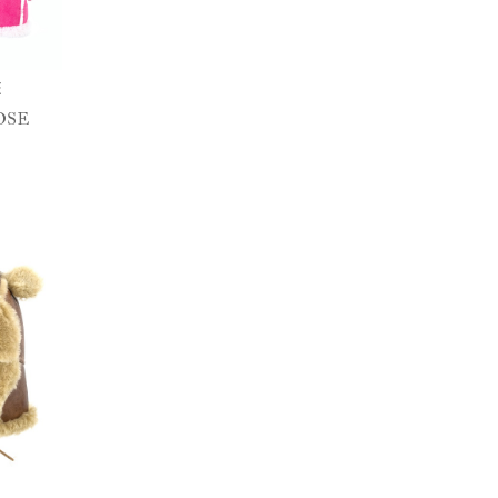
é
OSE