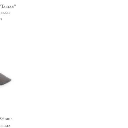
"Tartan"
melles
es
G gris
melles