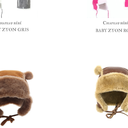
Chapeau béb
hapeau bébé
Y ZYON GRIS
BABY ZYON
R