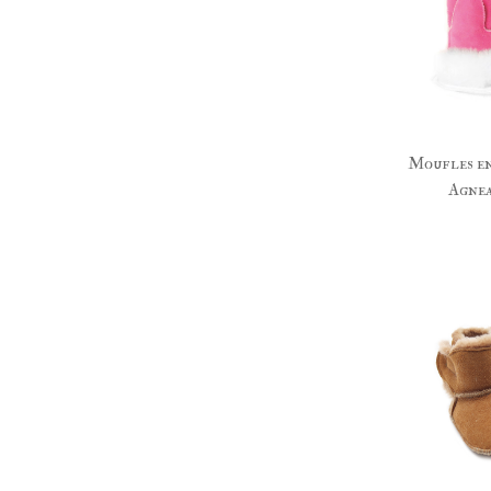
Moufles 
Agnea