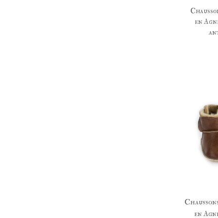
Chausso
en Agn
an
Chausson
en Agn