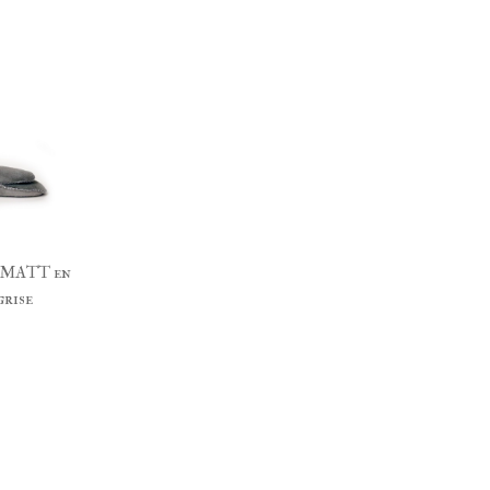
RMATT en
grise