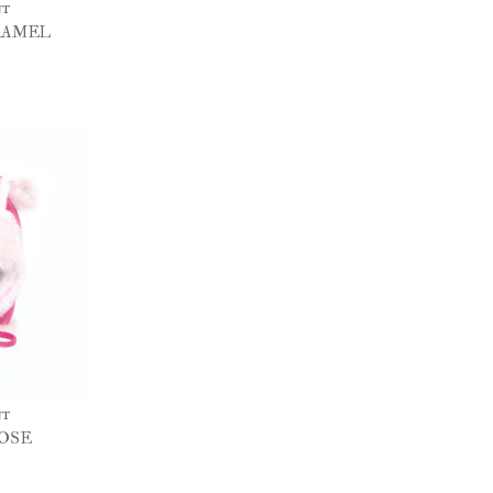
nt
RAMEL
nt
OSE