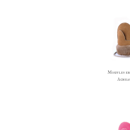
Moufles 
Agnea