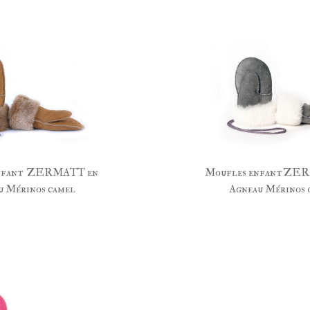
enfant ZERMATT en
Moufles enfant ZE
u Mérinos camel
Agneau Mérinos 