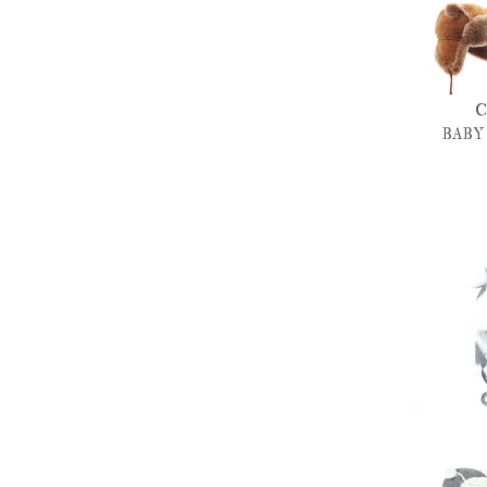
C
BABY