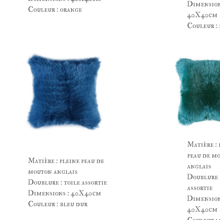
Dimension
Couleur : orange
40X40cm
Couleur : 
Matière : 
peau de m
Matière : pleine peau de
anglais
mouton anglais
Doublure :
Doublure : toile assortie
assortie
Dimensions : 40X40cm
Dimension
Couleur : bleu dur
40X40cm