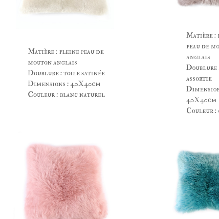
Matière : 
peau de m
Matière : pleine peau de
anglais
mouton anglais
Doublure :
Doublure : toile satinée
assortie
Dimensions : 40X40cm
Dimension
Couleur : blanc naturel
40X40cm
Couleur : 