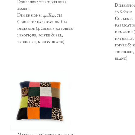
Doublure : tissus velours
Dimension
assorti
30X60cm
Dimensions : 40X40cm
Couleur :
Couleur : fabrication à la
fabricatio
demande (4 coloris naturels
demande (
: exotique, poivre & sel,
naturels :
tricolore, noir & blanc)
poivre & s
tricolore,
blanc)
Matière : patchwork de peaux