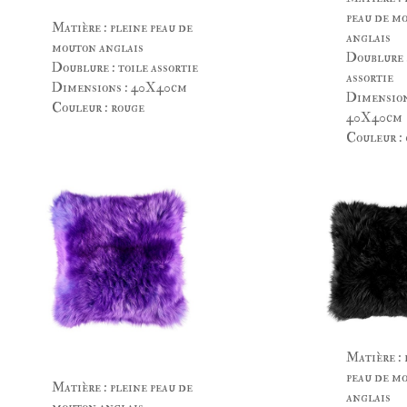
peau de m
Matière : pleine peau de
anglais
mouton anglais
Doublure :
Doublure : toile assortie
assortie
Dimensions : 40X40cm
Dimension
Couleur : rouge
40X40cm
Couleur : 
Matière : 
peau de m
Matière : pleine peau de
anglais