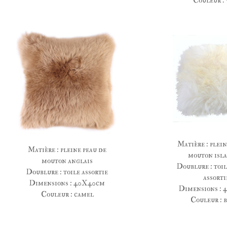
Couleur : 
Matière : plein
Matière : pleine peau de
mouton isl
mouton anglais
Doublure : toil
Doublure : toile assortie
assorti
Dimensions : 40X40cm
Dimensions :
Couleur : camel
Couleur : 