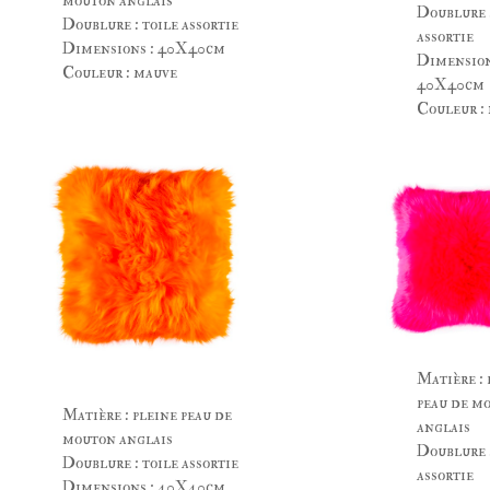
mouton anglais
Doublure :
Doublure : toile assortie
assortie
Dimensions : 40X40cm
Dimension
Couleur : mauve
40X40cm
Couleur : 
Matière : 
peau de m
Matière : pleine peau de
anglais
mouton anglais
Doublure :
Doublure : toile assortie
assortie
Dimensions : 40X40cm