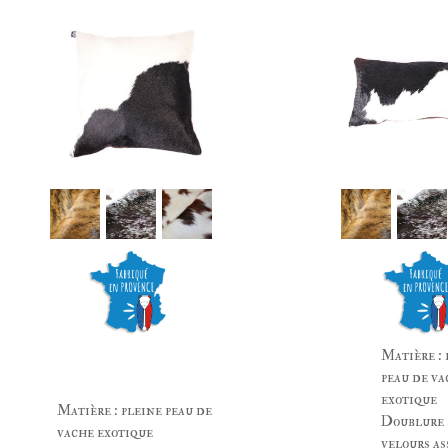
Matière : 
peau de va
exotique
Matière : pleine peau de
Doublure :
vache exotique
velours as