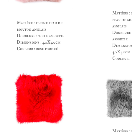
Matière : 
peau de m
Matière : pleine peau de
anglais
mouton anglais
Doublure :
Doublure : toile assortie
assortie
Dimensions : 40X40cm
Dimension
Couleur : rose poudré
40X40cm
Couleur :
Matière : 